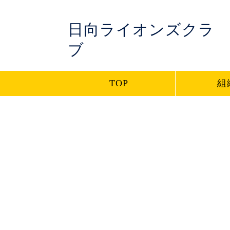
日向ライオンズクラ
ブ
TOP
組