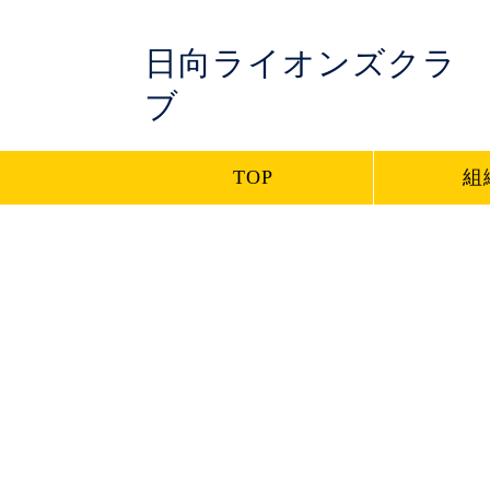
日向ライオンズクラ
ブ
TOP
組