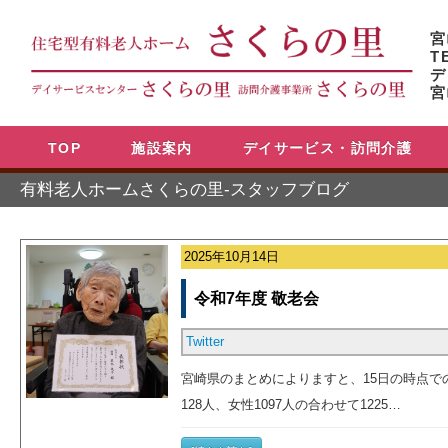
宮
T
デ
宮
TOP
施設案内
デイサービス・訪問介護
有料老人ホームさくらの里-スタッフブログ
2025年10月14日
令和7年度 敬老会
Twitter
宮崎県のまとめによりますと、15日の時点で
128人、女性1097人の合わせて1225…