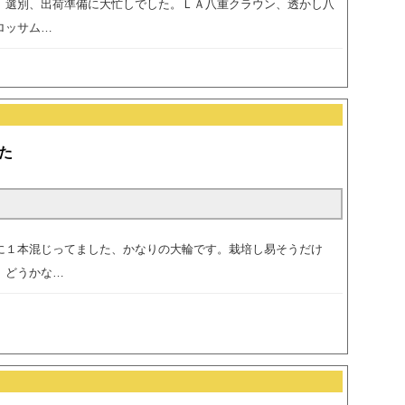
、選別、出荷準備に大忙しでした。ＬＡ八重クラウン、透かし八
ロッサム…
た
に１本混じってました、かなりの大輪です。栽培し易そうだけ
、どうかな…