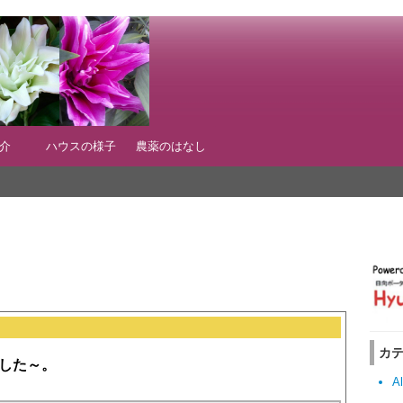
紹介
ハウスの様子
農薬のはなし
カ
した～。
Al