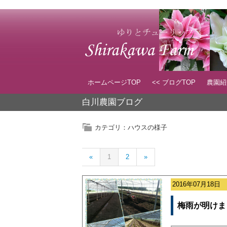
ホームページTOP
<< ブログTOP
農園
白川農園ブログ
カテゴリ：ハウスの様子
«
1
2
»
2016年07月18日
梅雨が明けま