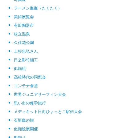
ラーメン磔磔（たくたく）
美術展覧会
有田陶器市
杖立温泉
久住花公園
上杉忠弘さん
日之影竹細工
似顔絵
高校時代の同窓会
コンテナ食堂
世界ジュニアサーフィン大会
思い出の修学旅行
メディキット日向ひょっとこ駅伝大会
石垣島の旅
似顔絵展開催
船釣り