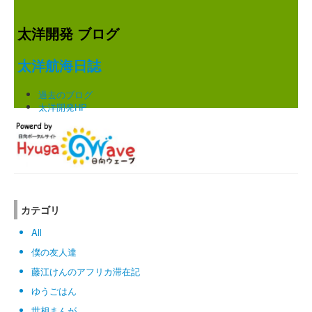
太洋開発 ブログ
太洋航海日誌
過去のブログ
太洋開発HP
カテゴリ
All
僕の友人達
藤江けんのアフリカ滞在記
ゆうごはん
世相まんが