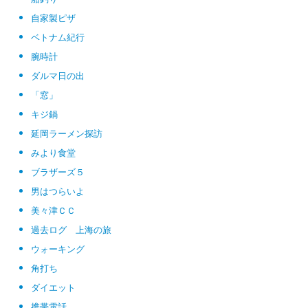
自家製ピザ
ベトナム紀行
腕時計
ダルマ日の出
「窓」
キジ鍋
延岡ラーメン探訪
みより食堂
ブラザーズ５
男はつらいよ
美々津ＣＣ
過去ログ 上海の旅
ウォーキング
角打ち
ダイエット
携帯電話