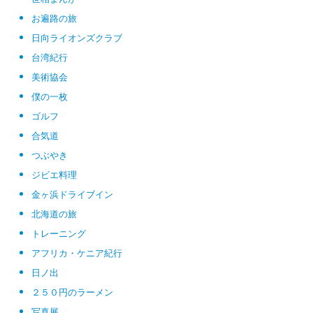
お遍路の旅
日向ライオンズクラブ
台湾紀行
美術協会
僕の一枚
ゴルフ
合気道
つぶやき
ジビエ料理
金ヶ浜ドライブイン
北海道の旅
トレーニング
アフリカ・ケニア紀行
日ノ出
２５０円のラーメン
写真展