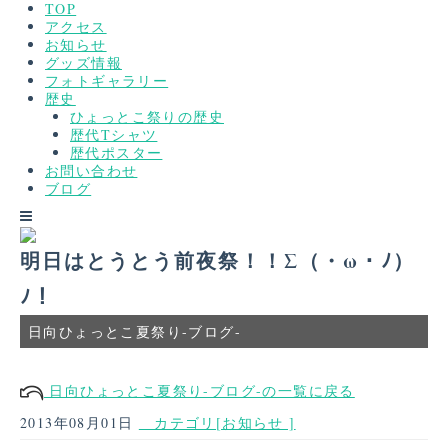
TOP
アクセス
お知らせ
グッズ情報
フォトギャラリー
歴史
ひょっとこ祭りの歴史
歴代Tシャツ
歴代ポスター
お問い合わせ
ブログ
明日はとうとう前夜祭！！Σ（・ω・ﾉ）
ﾉ！
日向ひょっとこ夏祭り-ブログ-
日向ひょっとこ夏祭り-ブログ-の一覧に戻る
2013年08月01日
カテゴリ[お知らせ ]