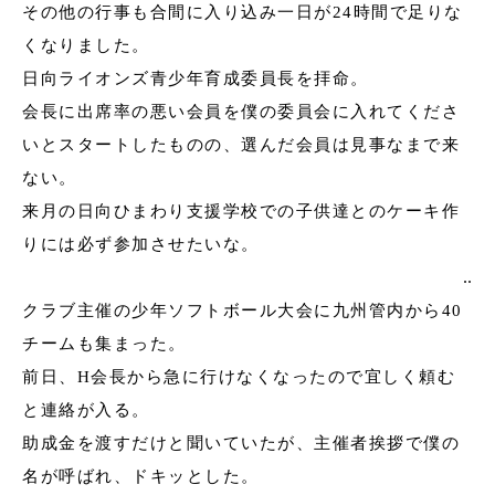
その他の行事も合間に入り込み一日が
24
時間で足りな
くなりました。
日向ライオンズ青少年育成委員長を拝命。
会長に出席率の悪い会員を僕の委員会に入れてくださ
いとスタートしたものの、選んだ会員は見事なまで来
ない。
来月の日向ひまわり支援学校での子供達とのケーキ作
りには必ず参加させたいな。
‥
クラブ主催の少年ソフトボール大会に九州管内から
40
チームも集まった。
前日、
H
会長から急に行けなくなったので宜しく頼む
と連絡が入る。
助成金を渡すだけと聞いていたが、主催者挨拶で僕の
名が呼ばれ、ドキッとした。