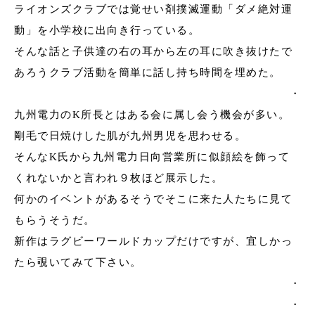
ライオンズクラブでは覚せい剤撲滅運動「ダメ絶対運
動」を小学校に出向き行っている。
そんな話と子供達の右の耳から左の耳に吹き抜けたで
あろうクラブ活動を簡単に話し持ち時間を埋めた。
・
九州電力の
K
所長とはある会に属し会う機会が多い。
剛毛で日焼けした肌が九州男児を思わせる。
そんな
K
氏から九州電力日向営業所に似顔絵を飾って
くれないかと言われ９枚ほど展示した。
何かのイベントがあるそうでそこに来た人たちに見て
もらうそうだ。
新作はラグビーワールドカップだけですが、宜しかっ
たら覗いてみて下さい。
・
・