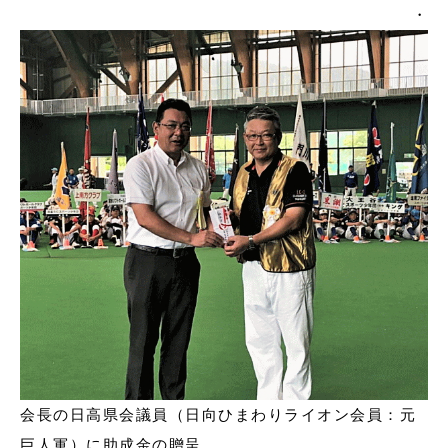
・
会長の日高県会議員（日向ひまわりライオン会員：元
巨人軍）に助成金の贈呈。