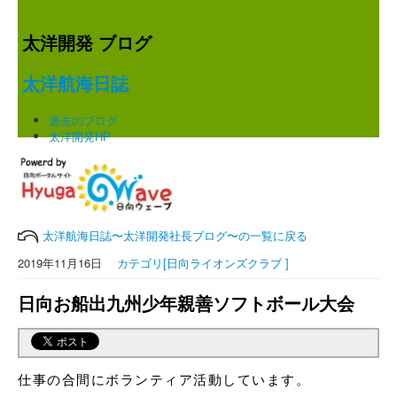
太洋開発 ブログ
太洋航海日誌
過去のブログ
太洋開発HP
太洋航海日誌〜太洋開発社長ブログ〜の一覧に戻る
2019年11月16日
カテゴリ[日向ライオンズクラブ ]
日向お船出九州少年親善ソフトボール大会
仕事の合間にボランティア活動しています。