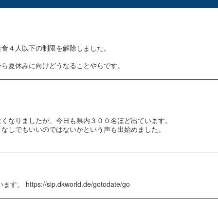
会食４人以下の制限を解除しました。
。
から夏休みに向けどうなることやらです。
なくなりましたが、今日も県内３００名ほど出ています。
クなしでもいいのではないかという声も出始めました。
s://sip.dkworld.de/gotodate/go