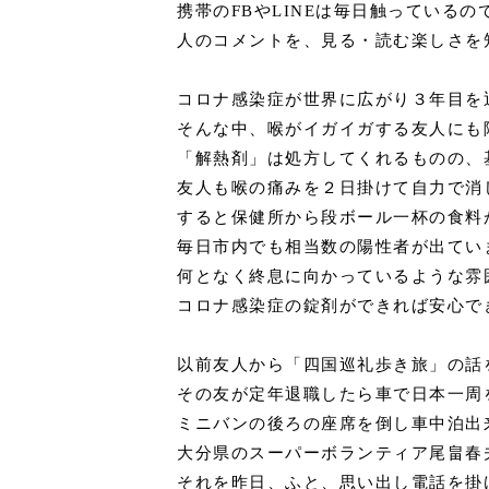
携帯のFBやLINEは毎日触っているの
人のコメントを、見る・読む楽しさを
コロナ感染症が世界に広がり３年目を
そんな中、喉がイガイガする友人にも
「解熱剤」は処方してくれるものの、
友人も喉の痛みを２日掛けて自力で消
すると保健所から段ボール一杯の食料
毎日市内でも相当数の陽性者が出てい
何となく終息に向かっているような雰
コロナ感染症の錠剤ができれば安心で
以前友人から「四国巡礼歩き旅」の話
その友が定年退職したら車で日本一周
ミニバンの後ろの座席を倒し車中泊出
大分県のスーパーボランティア尾畠春
それを昨日、ふと、思い出し電話を掛