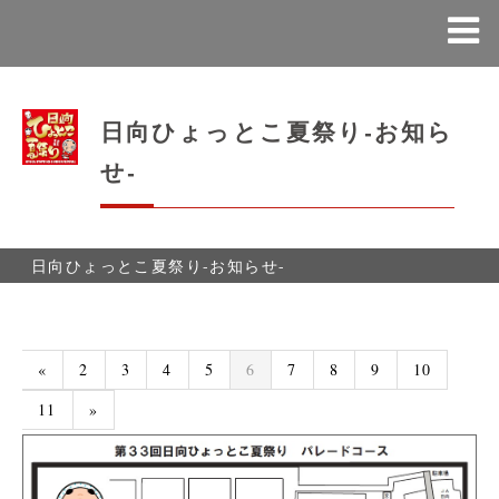
日向ひょっとこ夏祭り-お知ら
せ-
日向ひょっとこ夏祭り-お知らせ-
«
2
3
4
5
6
7
8
9
10
11
»