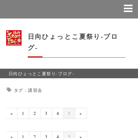
日向ひょっとこ夏祭り-ブロ
グ-
日向ひょっとこ夏祭り-ブログ-
タグ：講習会
«
1
2
3
4
5
»
«
1
2
3
4
5
»