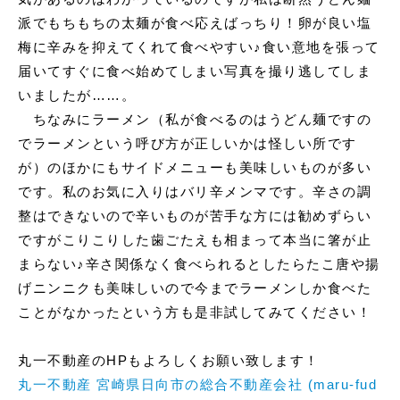
派でもちもちの太麺が食べ応えばっちり！卵が良い塩
梅に辛みを抑えてくれて食べやすい♪食い意地を張って
届いてすぐに食べ始めてしまい写真を撮り逃してしま
いましたが……。
ちなみにラーメン（私が食べるのはうどん麺ですの
でラーメンという呼び方が正しいかは怪しい所です
が）のほかにもサイドメニューも美味しいものが多い
です。私のお気に入りはバリ辛メンマです。辛さの調
整はできないので辛いものが苦手な方には勧めずらい
ですがこりこりした歯ごたえも相まって本当に箸が止
まらない♪辛さ関係なく食べられるとしたらたこ唐や揚
げニンニクも美味しいので今までラーメンしか食べた
ことがなかったという方も是非試してみてください！
丸一不動産のHPもよろしくお願い致します！
丸一不動産 宮崎県日向市の総合不動産会社 (maru-fud