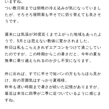
いますね。
申込書ダウンロード
つい数日前までは朝晩の冷え込みが気になっていまし
ウェブ入居申込
たが、そろそろ寝間着も半そでに切り替えても良さそ
うです。
ブログ
週末には気温が30度近くまで上がった地域もあったよ
うで、5月とは思えない数値に驚かされました。
昨日は私もこらえきれずエアコンをつけて過ごしてい
たのですが、この時期からこの暑さだと、今年の夏を
無事に乗り越えられるのか少し不安になります。
外に出れば、すでに半そで短パンの方もちらほら見か
け、街の雰囲気はすっかり夏模様。
昨年も遅い時期まで暑さが続いた記憶がありますが、
最近は本当に四季が二季に近づいているように感じま
すね。