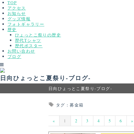
TOP
アクセス
お知らせ
グッズ情報
フォトギャラリー
歴史
ひょっとこ祭りの歴史
歴代Tシャツ
歴代ポスター
お問い合わせ
ブログ
日向ひょっとこ夏祭り-ブログ-
日向ひょっとこ夏祭り-ブログ-
タグ：募金箱
«
1
2
3
4
5
6
»