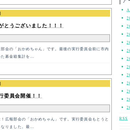
ア
A
日
2
がとうございました！！！
2
2
2
報部会の「おかめちゃん」です。最後の実行委員会前に市内
2
いた募金箱集計を…
2
2
2
2
日
2
行委員会開催！！
2
2
RSS
は！広報部会の「おかめちゃん」です。実行委員会もとうと
となりました。最…