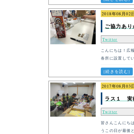
2018年08月02
ご協力あり
Twitter
こんにちは！広
各所に設置して
[続きを読む]
2017年08月03
ラス１ 実
Twitter
皆さんこんにち
うこの日が最後