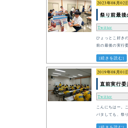
2023年08月02
祭り前最後
Twitter
ひょっとこ好き
前の最後の実行
[続きを読む]
2019年08月01
直前実行委
Twitter
こんにちはー。こ
バタしても、祭
[続きを読む]