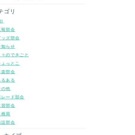
テゴリ
ll
広報部会
グッズ部会
お知らせ
日々のできごと
ひょっとこ
喜楽部会
あるある
その他
パレード部会
講習部会
事務局
施設部会