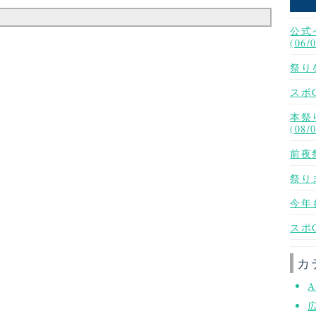
公式
(06/
祭りを
スポG
本祭
(08/
前夜
祭りま
今年も
スポG
カ
A