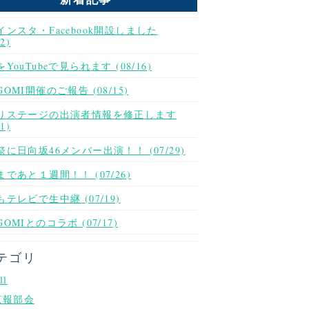
インスタ・Facebook開設しました
02)
YouTubeで見られます (08/16)
OMI開催のご報告 (08/15)
りステージの出演者情報を修正します
01)
祭に日向坂46メンバー出演！！ (07/29)
であと１週間！！ (07/26)
テレビで生中継 (07/19)
OMIとのコラボ (07/17)
テゴリ
ll
広報部会