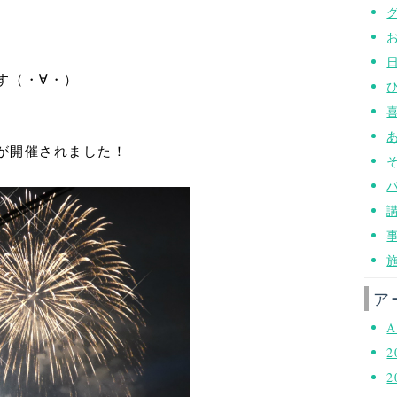
す
（・∀・）
が開催されました！
ア
A
2
2