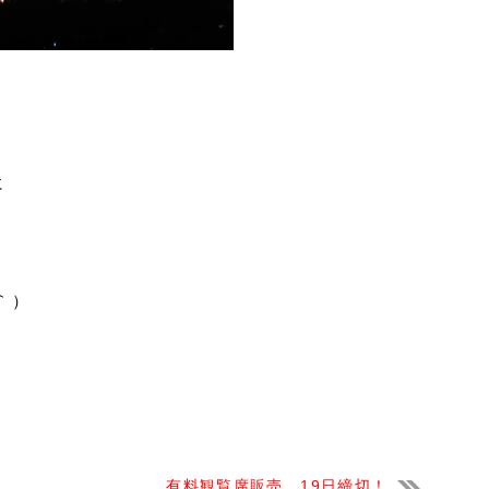
に
｀）
有料観覧席販売、19日締切！