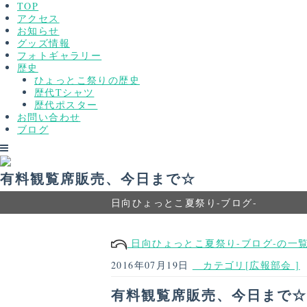
TOP
アクセス
お知らせ
グッズ情報
フォトギャラリー
歴史
ひょっとこ祭りの歴史
歴代Tシャツ
歴代ポスター
お問い合わせ
ブログ
有料観覧席販売、今日まで☆
日向ひょっとこ夏祭り-ブログ-
日向ひょっとこ夏祭り-ブログ-の一
2016年07月19日
カテゴリ[広報部会 ]
有料観覧席販売、今日まで☆