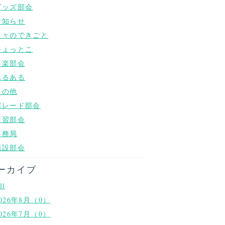
グッズ部会
お知らせ
日々のできごと
ひょっとこ
喜楽部会
あるある
その他
パレード部会
講習部会
事務局
施設部会
ーカイブ
ll
026年8月（0）
026年7月（0）