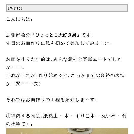
Twitter
こんにちは｡
広報部会の
「ひょっとこ大好き男」
です｡
先日のお面作りに私も初めて参加してみました｡
お面を作りだす前は､みんな意外と楽勝ムードでした
が････｡
これがこれが､作り始めると､さっきまでの余裕の表情
が一変････(笑)
それではお面作りの工程を紹介しま～す｡
①準備する物は､紙粘土 ･ 水 ･ すりこ木 ･ 丸い棒 ･ 竹
の棒等です｡