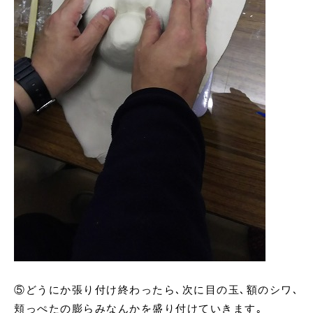
⑤
どうにか張り付け終わったら､次に目の玉､額のシワ､
頬っぺたの膨らみなんかを盛り付けていきます｡