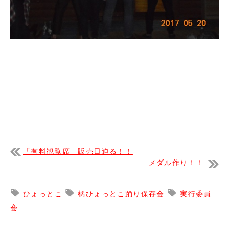
「有料観覧席」販売日迫る！！
メダル作り！！
ひょっとこ
橘ひょっとこ踊り保存会
実行委員
会