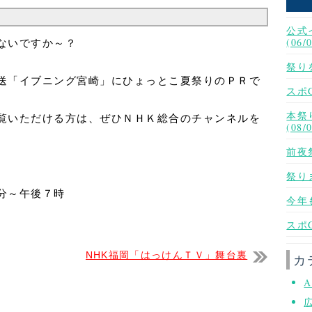
公式
(06/
ないですか～？
祭りを
送「イブニング宮崎」にひょっとこ夏祭りのＰＲで
スポG
本祭
覧いただける方は、ぜひＮＨＫ総合のチャンネルを
(08/
前夜
祭りま
分～午後７時
今年も
スポG
NHK福岡「はっけんＴＶ」舞台裏
カ
A