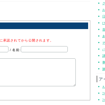
者に承認されてから公開されます。
/ 名前:
ア
A
2
2