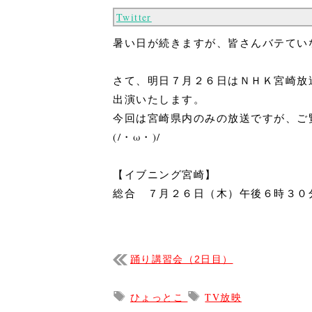
Twitter
暑い日が続きますが、皆さんバテてい
さて、明日７月２６日はＮＨＫ宮崎放
出演いたします。
今回は宮崎県内のみの放送ですが、ご
(/・ω・)/
【イブニング宮崎】
総合 ７月２６日（木）午後６時３０
踊り講習会（2日目）
ひょっとこ
TV放映