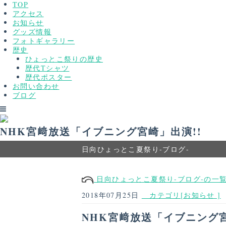
TOP
アクセス
お知らせ
グッズ情報
フォトギャラリー
歴史
ひょっとこ祭りの歴史
歴代Tシャツ
歴代ポスター
お問い合わせ
ブログ
NHK宮﨑放送「イブニング宮崎」出演!!
日向ひょっとこ夏祭り-ブログ-
日向ひょっとこ夏祭り-ブログ-の一
2018年07月25日
カテゴリ[お知らせ ]
NHK宮﨑放送「イブニング宮