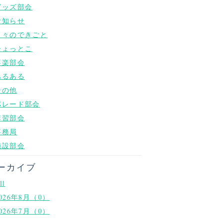
グッズ部会
お知らせ
日々のできごと
ひょっとこ
喜楽部会
あるある
その他
パレード部会
講習部会
事務局
施設部会
ーカイブ
ll
026年8月（0）
026年7月（0）