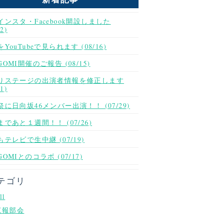
インスタ・Facebook開設しました
02)
YouTubeで見られます (08/16)
OMI開催のご報告 (08/15)
りステージの出演者情報を修正します
01)
祭に日向坂46メンバー出演！！ (07/29)
であと１週間！！ (07/26)
テレビで生中継 (07/19)
OMIとのコラボ (07/17)
テゴリ
ll
広報部会