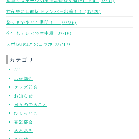
本祭りステージの出演者情報を修正します (08/01)
前夜祭に日向坂46メンバー出演！！ (07/29)
祭りまであと１週間！！ (07/26)
今年もテレビで生中継 (07/19)
スポGOMIとのコラボ (07/17)
カテゴリ
All
広報部会
グッズ部会
お知らせ
日々のできごと
ひょっとこ
喜楽部会
あるある