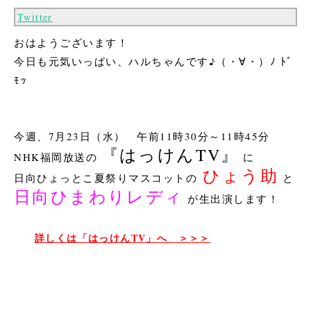
Twitter
おはようございます！
今日も元気いっぱい、ハルちゃんです♪（・∀・）ﾉ ﾄﾞ
ﾓｯ
今週、7月23日（水） 午前11時30分～11時45分
『はっけんTV』
NHK福岡放送の
に
ひょう助
日向ひょっとこ夏祭りマスコットの
と
日向ひまわりレディ
が生出演します！
詳しくは「はっけんTV」へ ＞＞＞