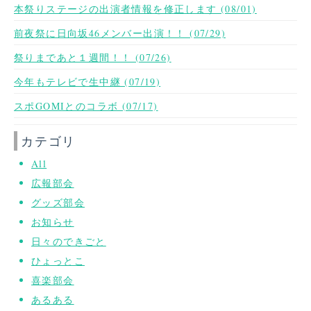
本祭りステージの出演者情報を修正します (08/01)
前夜祭に日向坂46メンバー出演！！ (07/29)
祭りまであと１週間！！ (07/26)
今年もテレビで生中継 (07/19)
スポGOMIとのコラボ (07/17)
カテゴリ
All
広報部会
グッズ部会
お知らせ
日々のできごと
ひょっとこ
喜楽部会
あるある