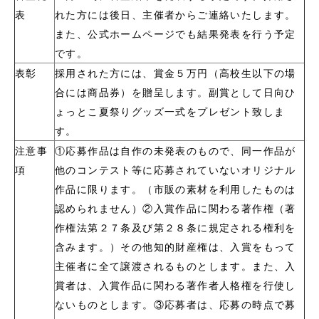
表
れた方には後日、主催者からご連絡いたします。
また、公式ホームページでも結果発表を行う予定
です。
表彰
採用された方には、賞金５万円（高校生以下の場
合には商品券）を贈呈します。副賞として日向ひ
ょっとこ夏祭りグッズ一式をプレゼント致しま
す。
注意事
①応募作品は自作の未発表のもので、同一作品が
項
他のコンテスト等に応募されていないオリジナル
作品に限ります。（市販の素材を利用したものは
認められません）②入賞作品に関わる著作権（著
作権法第２７条及び第２８条に規定される権利を
含みます。）その他知的財産権は、入賞をもって
主催者に全て譲渡されるものとします。また、入
賞者は、入賞作品に関わる著作者人格権を行使し
ないものとします。③応募者は、応募の時点で募