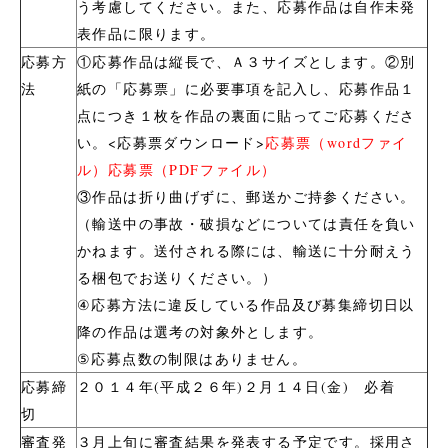
う考慮してください。また、応募作品は自作未発
表作品に限ります。
応募方
①応募作品は縦長で、Ａ３サイズとします。②別
法
紙の「応募票」に必要事項を記入し、応募作品１
点につき１枚を作品の裏面に貼ってご応募くださ
い。<応募票ダウンロード>
応募票（wordファイ
ル）
応募票（PDFファイル）
③作品は折り曲げずに、郵送かご持参ください。
（輸送中の事故・破損などについては責任を負い
かねます。送付される際には、輸送に十分耐えう
る梱包でお送りください。）
④応募方法に違反している作品及び募集締切日以
降の作品は選考の対象外とします。
⑤応募点数の制限はありません。
応募締
２０１４年(平成２６年)２月１４日(金) 必着
切
審査発
３月上旬に審査結果を発表する予定です。採用さ