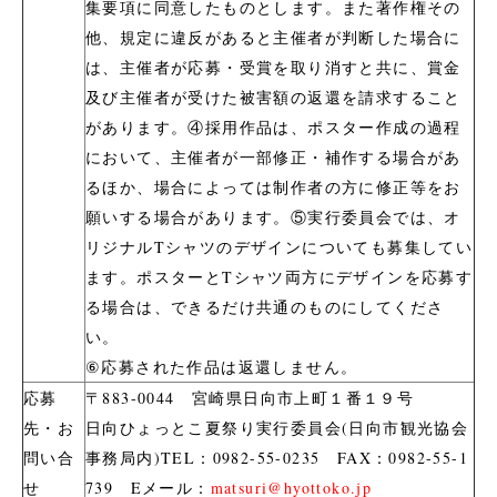
集要項に同意したものとします。また著作権その
他、規定に違反があると主催者が判断した場合に
は、主催者が応募・受賞を取り消すと共に、賞金
及び主催者が受けた被害額の返還を請求すること
があります。④採用作品は、ポスター作成の過程
において、主催者が一部修正・補作する場合があ
るほか、場合によっては制作者の方に修正等をお
願いする場合があります。⑤実行委員会では、オ
リジナルTシャツのデザインについても募集してい
ます。ポスターとTシャツ両方にデザインを応募す
る場合は、できるだけ共通のものにしてくださ
い。
⑥応募された作品は返還しません。
応募
〒883-0044 宮崎県日向市上町１番１９号
先・お
日向ひょっとこ夏祭り実行委員会(日向市観光協会
問い合
事務局内)TEL：0982-55-0235 FAX：0982-55-1
せ
739 Eメール：
matsuri@hyottoko.jp