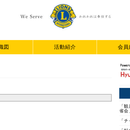
織図
活動紹介
会員
「観
省会」
「チ