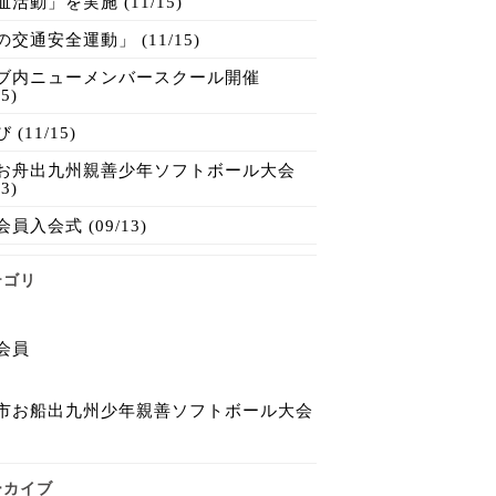
活動」を実施 (11/15)
交通安全運動」 (11/15)
ブ内ニューメンバースクール開催
15)
 (11/15)
お舟出九州親善少年ソフトボール大会
13)
員入会式 (09/13)
テゴリ
会員
市お船出九州少年親善ソフトボール大会
ーカイブ