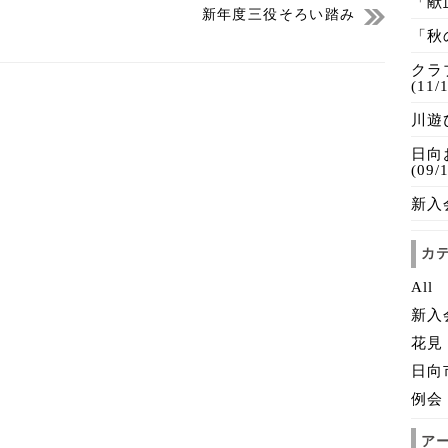
「献血
新年度三役そろい踏み
「秋の
クラ
(11/
川遊び
日向
(09/
新入会
カ
All
新入
花見
日向
例会
ア