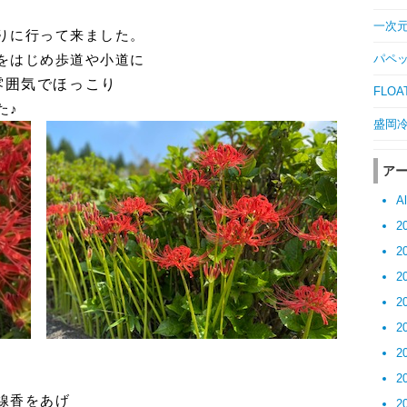
一次元の
りに行って来ました。
パペッ
をはじめ歩道や小道に
雰囲気でほっこり
FLOAT
た♪
盛岡冷麺
ア
Al
2
2
2
2
2
2
2
線香をあげ
2