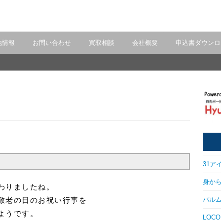
地情報
お問い合わせ
買取相談
会社概要
申込書ダウンロ
31アイ
身から出
わりましたね。
パルム
敬老の日のお祝い行事を
ようです。
LOCO 