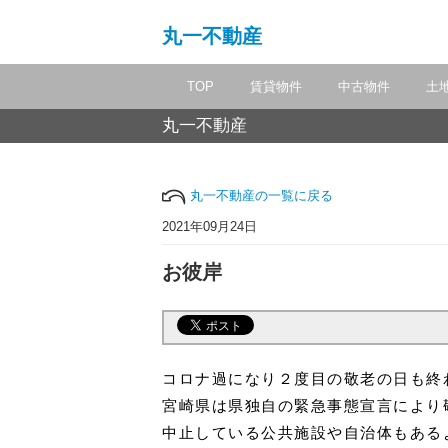
丸一不動産
TOP
賃貸物件
中古物件
土
丸一不動産
丸一不動産の一覧に戻る
2021年09月24日
お彼岸
コロナ過になり２度目の敬老の日も終
宮崎県は県独自の緊急事態宣言により
中止している公共施設や自治体もある