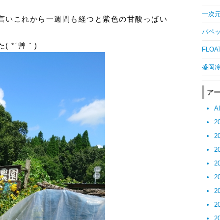
一次元の
言いこれから一週間も経つと紫色の甘酸っぱい
パペッ
 *´艸｀)
FLOAT
盛岡冷麺
ア
Al
2
2
2
2
2
2
2
2