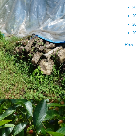
2
2
2
2
RSS