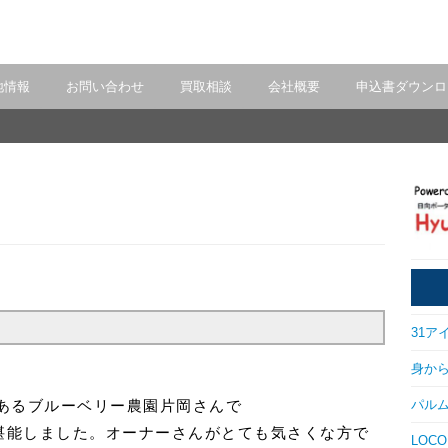
地情報
お問い合わせ
買取相談
会社概要
申込書ダウンロ
31アイ
身から出
パルム
あるブルーベリー農園片岡さんで
で堪能しました。オーナーさんがとても気さくな方で
LOCO 