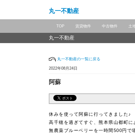
丸一不動産
TOP
賃貸物件
中古物件
土
丸一不動産
丸一不動産の一覧に戻る
2022年08月24日
阿蘇
休みを使って阿蘇に行ってきました♪
高千穂を過ぎてすぐ、熊本県山都町に
無農薬ブルーベリーを一時間500円