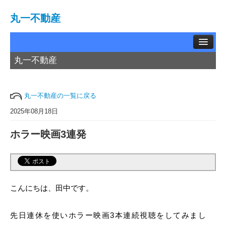
丸一不動産
丸一不動産
TOP
賃貸物件
丸一不動産の一覧に戻る
中古物件
2025年08月18日
ホラー映画3連発
土地情報
お問い合わせ
買取相談
こんにちは、田中です。
会社概要
先日連休を使いホラー映画3本連続視聴をしてみまし