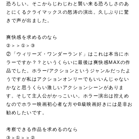
恐ろしい。そこからじわじわと襲い来る恐ろしさのあ
とにくるクライマックスの怒涛の演出。久しぶりに驚
きで声が出ました。
爽快感を求めるのなら
②＞＞①＞③
②
「ウィリーズ・ワンダーランド」
はこれは本当にホ
ラーですか？？というくらいに最後は爽快感MAXの作
品でした。ホラー/アクションというジャンルだったよ
うですが私はアクションオンリーでもいいんじゃない
かなと思うくらい激しいアクションシーンがありま
す。そして主人公がかっこいい。ホラー演出は控えめ
なのでホラー映画初心者な方やB級映画好きには是非お
勧めしたいです。
考察できる作品を求めるのなら
③＞①＞＞②