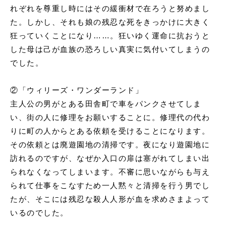
れぞれを尊重し時にはその緩衝材で在ろうと努めまし
た。しかし、それも娘の残忍な死をきっかけに大きく
狂っていくことになり……。狂いゆく運命に抗おうと
した
母は己が血族の恐ろしい真実に気付いてしまうの
でした。
②「ウィリーズ・ワンダーランド」
主人公の男がとある田舎町で車をパンクさせてしま
い、街の人に修理をお願いすることに。修理代の代わ
りに町の人からとある依頼を受けることになります。
その依頼とは廃遊園地の清掃です。夜になり遊園地に
訪れるのですが、なぜか入口の扉は塞がれてしまい出
られなくなってしまいます。不審に思いながらも与え
られて仕事をこなすため一人黙々と清掃を行う男でし
たが、そこには残忍な殺人人形が血を求めさまよって
いるのでした。