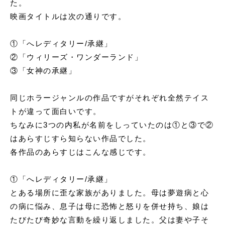
た。
申込書ダウンロード
映画タイトルは次の通りです。
ウェブ入居申込
①「へレディタリー/承継」
ブログ
②「ウィリーズ・ワンダーランド」
③「女神の承継
」
同じホラージャンルの作品ですがそれぞれ全然テイス
トが違って面白いです。
ちなみに3つの内私が名前をしっていたのは①と③で②
はあらすじすら知らない作品でした。
各作品のあらすじはこんな感じです。
①「へレディタリー/承継」
とある場所に歪な家族がありました。母は夢遊病と心
の病に悩み、息子は母に恐怖と怒りを併せ持ち、娘は
たびたび奇妙な言動を繰り返しました。父は妻や子そ