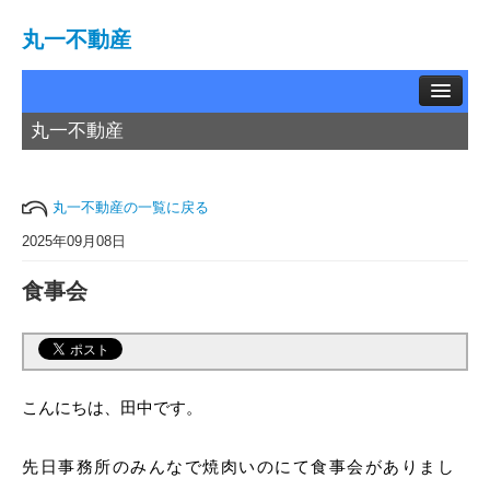
丸一不動産
丸一不動産
TOP
賃貸物件
丸一不動産の一覧に戻る
中古物件
2025年09月08日
食事会
土地情報
お問い合わせ
買取相談
こんにちは、田中です。
会社概要
先日事務所のみんなで焼肉いのにて食事会がありまし