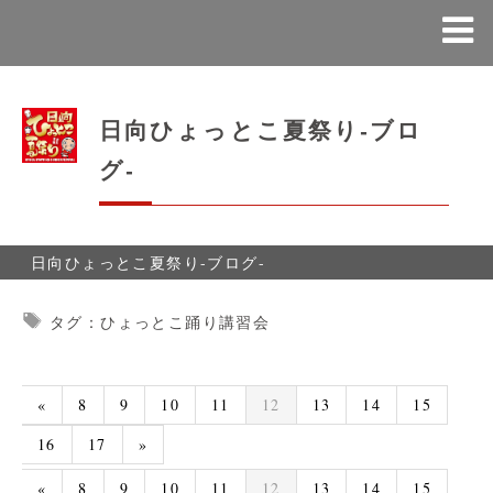
日向ひょっとこ夏祭り-ブロ
グ-
日向ひょっとこ夏祭り-ブログ-
タグ：ひょっとこ踊り講習会
«
8
9
10
11
12
13
14
15
16
17
»
«
8
9
10
11
12
13
14
15