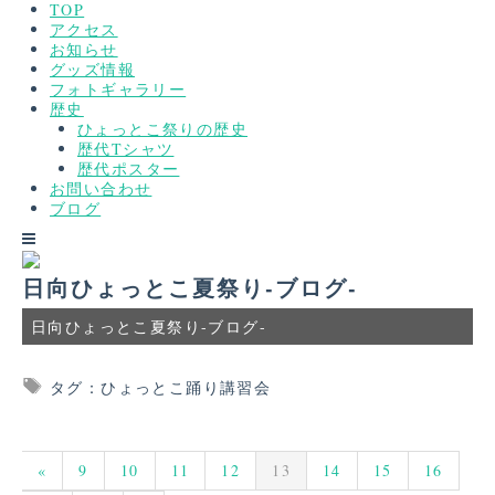
TOP
アクセス
お知らせ
グッズ情報
フォトギャラリー
歴史
ひょっとこ祭りの歴史
歴代Tシャツ
歴代ポスター
お問い合わせ
ブログ
日向ひょっとこ夏祭り-ブログ-
日向ひょっとこ夏祭り-ブログ-
タグ：ひょっとこ踊り講習会
«
9
10
11
12
13
14
15
16