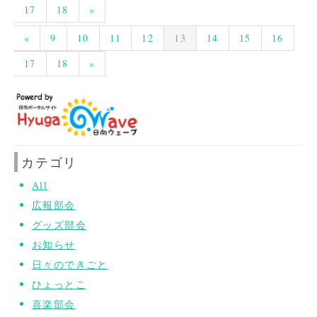
17
18
»
«
9
10
11
12
13
14
15
16
17
18
»
カテゴリ
All
広報部会
グッズ部会
お知らせ
日々のできごと
ひょっとこ
喜楽部会