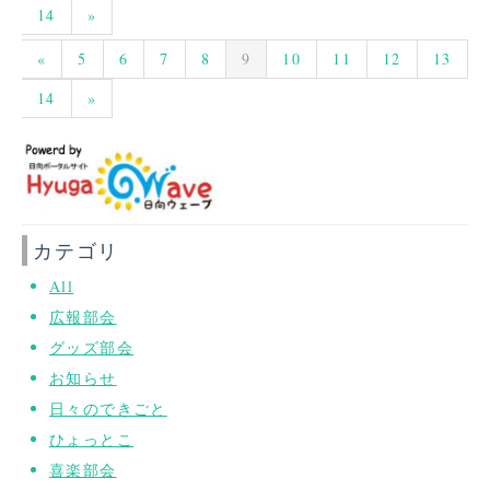
14
»
«
5
6
7
8
9
10
11
12
13
14
»
カテゴリ
All
広報部会
グッズ部会
お知らせ
日々のできごと
ひょっとこ
喜楽部会