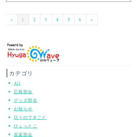
«
1
2
3
4
5
6
»
カテゴリ
All
広報部会
グッズ部会
お知らせ
日々のできごと
ひょっとこ
喜楽部会