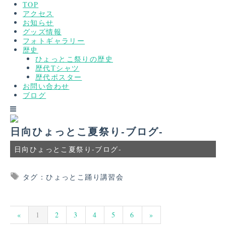
TOP
アクセス
お知らせ
グッズ情報
フォトギャラリー
歴史
ひょっとこ祭りの歴史
歴代Tシャツ
歴代ポスター
お問い合わせ
ブログ
日向ひょっとこ夏祭り-ブログ-
日向ひょっとこ夏祭り-ブログ-
タグ：ひょっとこ踊り講習会
«
1
2
3
4
5
6
»