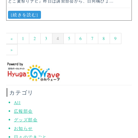
とこ夏祭りナビ』昨日は講習部会から、日向橘ひょ…
[続きを読む]
«
1
2
3
4
5
6
7
8
9
»
カテゴリ
All
広報部会
グッズ部会
お知らせ
日々のできごと