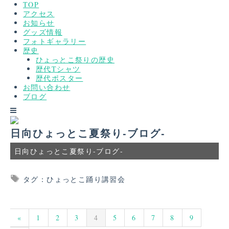
TOP
アクセス
お知らせ
グッズ情報
フォトギャラリー
歴史
ひょっとこ祭りの歴史
歴代Tシャツ
歴代ポスター
お問い合わせ
ブログ
日向ひょっとこ夏祭り-ブログ-
日向ひょっとこ夏祭り-ブログ-
タグ：ひょっとこ踊り講習会
«
1
2
3
4
5
6
7
8
9