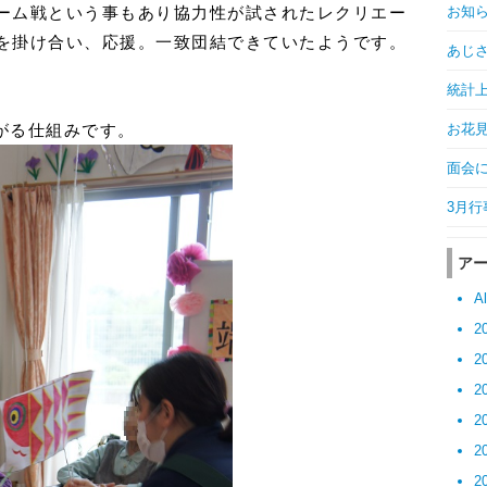
お知らせ
ーム戦という事もあり協力性が試されたレクリエー
を掛け合い、応援。一致団結できていたようです。
あじさい
統計上
お花見会
がる仕組みです。
面会につ
3月行事
ア
Al
2
2
2
2
2
2