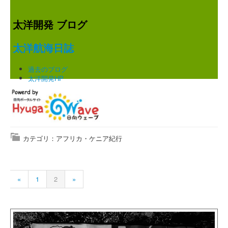
太洋開発 ブログ
太洋航海日誌
過去のブログ
太洋開発HP
カテゴリ：アフリカ・ケニア紀行
«
1
2
»