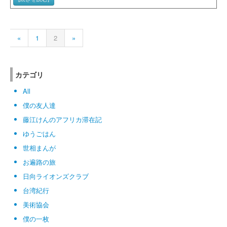
«
1
2
»
カテゴリ
All
僕の友人達
藤江けんのアフリカ滞在記
ゆうごはん
世相まんが
お遍路の旅
日向ライオンズクラブ
台湾紀行
美術協会
僕の一枚