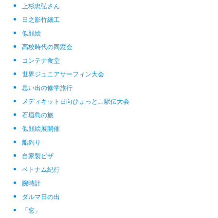
上杉忠弘さん
日之影竹細工
似顔絵
高校時代の同窓会
コンテナ食堂
世界ジュニアサーフィン大会
思い出の修学旅行
メディキット日向ひょっとこ駅伝大会
石垣島の旅
似顔絵展開催
船釣り
自家製ピザ
ベトナム紀行
腕時計
ダルマ日の出
「窓」