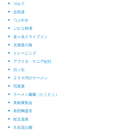
ゴルフ
合気道
つぶやき
ジビエ料理
金ヶ浜ドライブイン
北海道の旅
トレーニング
アフリカ・ケニア紀行
日ノ出
２５０円のラーメン
写真展
ラーメン磔磔（たくたく）
美術展覧会
有田陶器市
杖立温泉
久住花公園