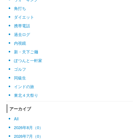
角打ち
ダイエット
携帯電話
過去ログ
内視鏡
新・天下ご麺
ぽつんと一軒家
ゴルフ
同級生
インドの旅
東北４大祭り
アーカイブ
All
2026年8月（0）
2026年7月（0）