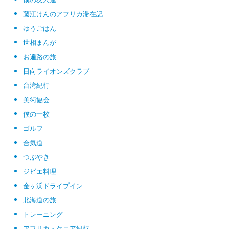
藤江けんのアフリカ滞在記
ゆうごはん
世相まんが
お遍路の旅
日向ライオンズクラブ
台湾紀行
美術協会
僕の一枚
ゴルフ
合気道
つぶやき
ジビエ料理
金ヶ浜ドライブイン
北海道の旅
トレーニング
アフリカ・ケニア紀行