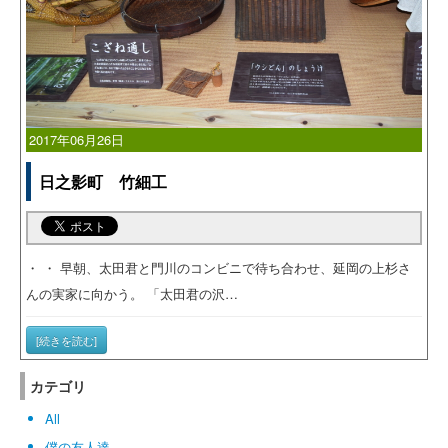
2017年06月26日
日之影町 竹細工
・ ・ 早朝、太田君と門川のコンビニで待ち合わせ、延岡の上杉さ
んの実家に向かう。 「太田君の沢…
[続きを読む]
カテゴリ
All
僕の友人達