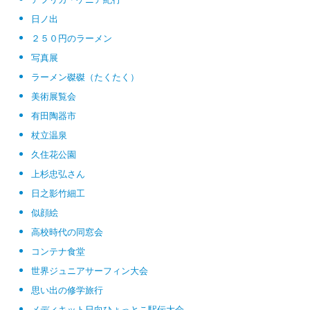
日ノ出
２５０円のラーメン
写真展
ラーメン磔磔（たくたく）
美術展覧会
有田陶器市
杖立温泉
久住花公園
上杉忠弘さん
日之影竹細工
似顔絵
高校時代の同窓会
コンテナ食堂
世界ジュニアサーフィン大会
思い出の修学旅行
メディキット日向ひょっとこ駅伝大会