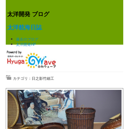
太洋開発 ブログ
太洋航海日誌
過去のブログ
太洋開発HP
カテゴリ：日之影竹細工