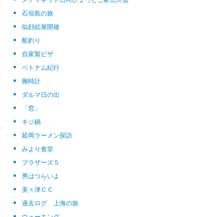
石垣島の旅
似顔絵展開催
船釣り
自家製ピザ
ベトナム紀行
腕時計
ダルマ日の出
「窓」
キジ鍋
延岡ラーメン探訪
みより食堂
ブラザーズ５
男はつらいよ
美々津ＣＣ
過去ログ 上海の旅
ウォーキング