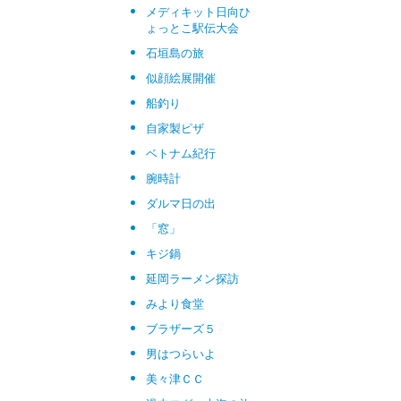
メディキット日向ひ
ょっとこ駅伝大会
石垣島の旅
似顔絵展開催
船釣り
自家製ピザ
ベトナム紀行
腕時計
ダルマ日の出
「窓」
キジ鍋
延岡ラーメン探訪
みより食堂
ブラザーズ５
男はつらいよ
美々津ＣＣ