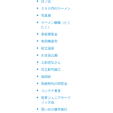
日ノ出
２５０円のラーメン
写真展
ラーメン磔磔（たく
たく）
美術展覧会
有田陶器市
杖立温泉
久住花公園
上杉忠弘さん
日之影竹細工
似顔絵
高校時代の同窓会
コンテナ食堂
世界ジュニアサーフ
ィン大会
思い出の修学旅行