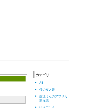
カテゴリ
All
僕の友人達
藤江けんのアフリカ
滞在記
ゆうごはん