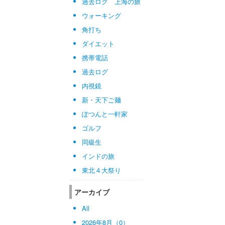
過去ログ 上海の旅
ウォーキング
角打ち
ダイエット
携帯電話
過去ログ
内視鏡
新・天下ご麺
ぽつんと一軒家
ゴルフ
同級生
インドの旅
東北４大祭り
アーカイブ
All
2026年8月（0）