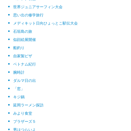
世界ジュニアサーフィン大会
思い出の修学旅行
メディキット日向ひょっとこ駅伝大会
石垣島の旅
似顔絵展開催
船釣り
自家製ピザ
ベトナム紀行
腕時計
ダルマ日の出
「窓」
キジ鍋
延岡ラーメン探訪
みより食堂
ブラザーズ５
男はつらいよ