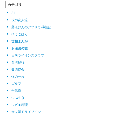
カテゴリ
All
僕の友人達
藤江けんのアフリカ滞在記
ゆうごはん
世相まんが
お遍路の旅
日向ライオンズクラブ
台湾紀行
美術協会
僕の一枚
ゴルフ
合気道
つぶやき
ジビエ料理
金ヶ浜ドライブイン