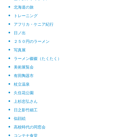
北海道の旅
トレーニング
アフリカ・ケニア紀行
日ノ出
２５０円のラーメン
写真展
ラーメン磔磔（たくたく）
美術展覧会
有田陶器市
杖立温泉
久住花公園
上杉忠弘さん
日之影竹細工
似顔絵
高校時代の同窓会
コンテナ食堂