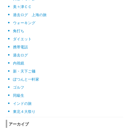
美々津ＣＣ
過去ログ 上海の旅
ウォーキング
角打ち
ダイエット
携帯電話
過去ログ
内視鏡
新・天下ご麺
ぽつんと一軒家
ゴルフ
同級生
インドの旅
東北４大祭り
アーカイブ