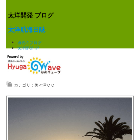
太洋開発 ブログ
太洋航海日誌
過去のブログ
太洋開発HP
カテゴリ：美々津ＣＣ