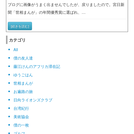
ブログに画像がうまく出ませんでしたが、戻りましたので。宮日新
聞「世相まんが」の年間優秀賞に選ばれ、…
[続きを読む]
カテゴリ
All
僕の友人達
藤江けんのアフリカ滞在記
ゆうごはん
世相まんが
お遍路の旅
日向ライオンズクラブ
台湾紀行
美術協会
僕の一枚
ゴルフ