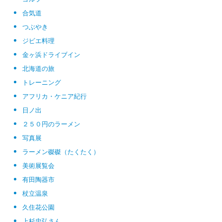
合気道
つぶやき
ジビエ料理
金ヶ浜ドライブイン
北海道の旅
トレーニング
アフリカ・ケニア紀行
日ノ出
２５０円のラーメン
写真展
ラーメン磔磔（たくたく）
美術展覧会
有田陶器市
杖立温泉
久住花公園
上杉忠弘さん