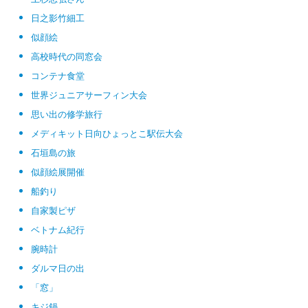
日之影竹細工
似顔絵
高校時代の同窓会
コンテナ食堂
世界ジュニアサーフィン大会
思い出の修学旅行
メディキット日向ひょっとこ駅伝大会
石垣島の旅
似顔絵展開催
船釣り
自家製ピザ
ベトナム紀行
腕時計
ダルマ日の出
「窓」
キジ鍋