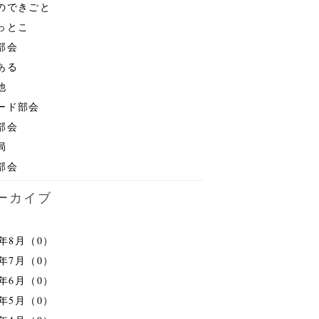
のできごと
っとこ
部会
ある
他
ード部会
部会
局
部会
ーカイブ
6年8月（0）
6年7月（0）
6年6月（0）
6年5月（0）