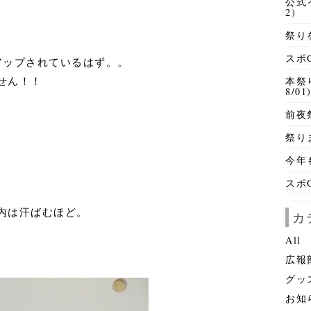
公式イ
2)
祭りを
スポG
アップされているはず。。
せん！！
本祭
8/01
前夜
。
祭りま
今年も
、
スポG
内は汗ばむほど。
カ
All
広報
グッ
お知