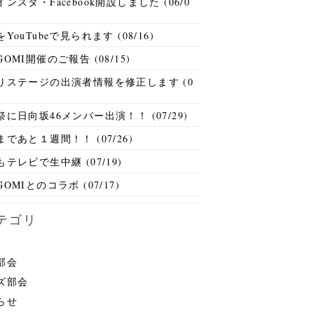
ンスタ・Facebook開設しました (06/0
YouTubeで見られます (08/16)
OMI開催のご報告 (08/15)
りステージの出演者情報を修正します (0
)
祭に日向坂46メンバー出演！！ (07/29)
であと１週間！！ (07/26)
テレビで生中継 (07/19)
OMIとのコラボ (07/17)
テゴリ
部会
ズ部会
らせ