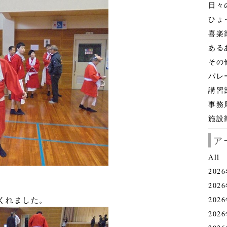
日々
ひょ
喜楽
ある
その
パレ
講習
事務
施設
ア
All
202
202
202
くれました。
202