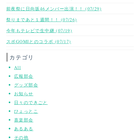
前夜祭に日向坂46メンバー出演！！ (07/29)
祭りまであと１週間！！ (07/26)
今年もテレビで生中継 (07/19)
スポGOMIとのコラボ (07/17)
カテゴリ
All
広報部会
グッズ部会
お知らせ
日々のできごと
ひょっとこ
喜楽部会
あるある
その他