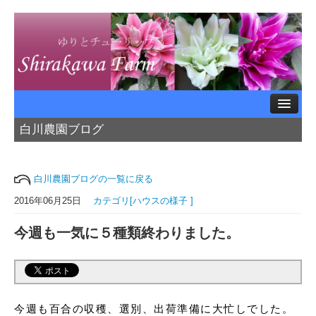
白川農園ブログ
ホームページTOP
<< ブログTOP
白川農園ブログの一覧に戻る
農園紹介
2016年06月25日
カテゴリ[ハウスの様子 ]
今週も一気に５種類終わりました。
ハウスの様子
農薬のはなし
今週も百合の収穫、選別、出荷準備に大忙しでした。