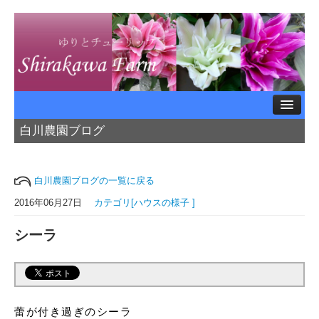
白川農園ブログ
ホームページTOP
<< ブログTOP
白川農園ブログの一覧に戻る
農園紹介
2016年06月27日
カテゴリ[ハウスの様子 ]
シーラ
ハウスの様子
農薬のはなし
蕾が付き過ぎのシーラ