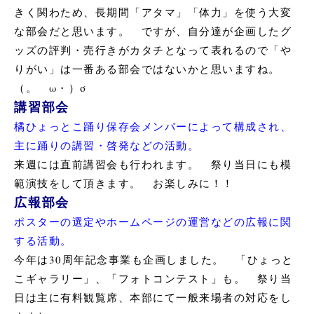
きく関わため、長期間「アタマ」「体力」を使う大変
な部会だと思います。 ですが、自分達が企画したグ
ッズの評判・売行きがカタチとなって表れるので「や
りがい」は一番ある部会ではないかと思いますね。
（。ゝω・）σ
講習部会
橘ひょっとこ踊り保存会メンバーによって構成され、
主に踊りの講習・啓発などの活動。
来週には直前講習会も行われます。 祭り当日にも模
範演技をして頂きます。 お楽しみに！！
広報部会
ポスターの選定やホームページの運営などの広報に関
する活動。
今年は30周年記念事業も企画しました。 「ひょっと
こギャラリー」、「フォトコンテスト」も。 祭り当
日は主に有料観覧席、本部にて一般来場者の対応をし