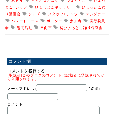
30周年
ちきんなんばん
ひょっとこ
ひょっ
とこTシャツ
ひょっとこギャラリー
ひょっとこ踊
り講習会
グッズ
スタッフTシャツ
テンダラー
パレードコース
ポスター
参加者
実行委員
会
慰問活動
日向市
橘ひょっとこ踊り保存会
コメント欄
コメントを投稿する
[承認制]このブログのコメントは記載者に承認されてか
ら公開されます。
メールアドレス:
/ 名前:
コメント