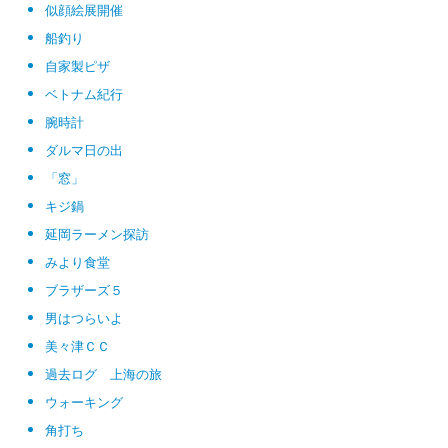
似顔絵展開催
船釣り
自家製ピザ
ベトナム紀行
腕時計
ダルマ日の出
「窓」
キジ鍋
延岡ラーメン探訪
みより食堂
ブラザーズ５
男はつらいよ
美々津ＣＣ
過去ログ 上海の旅
ウォーキング
角打ち