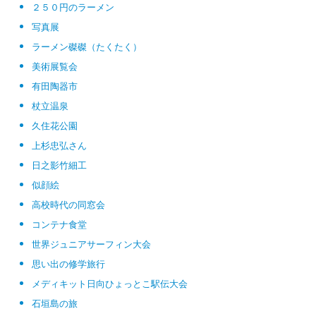
２５０円のラーメン
写真展
ラーメン磔磔（たくたく）
美術展覧会
有田陶器市
杖立温泉
久住花公園
上杉忠弘さん
日之影竹細工
似顔絵
高校時代の同窓会
コンテナ食堂
世界ジュニアサーフィン大会
思い出の修学旅行
メディキット日向ひょっとこ駅伝大会
石垣島の旅