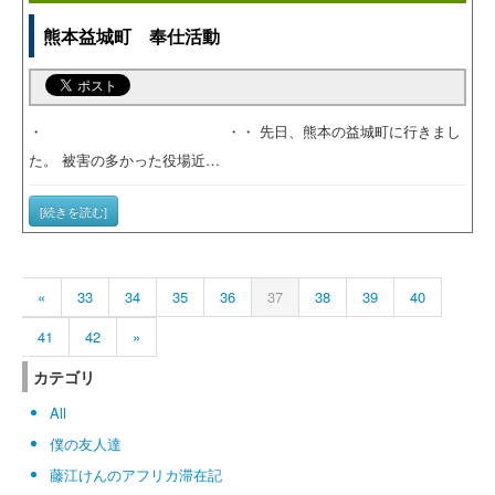
熊本益城町 奉仕活動
・ ・・ 先日、熊本の益城町に行きまし
た。 被害の多かった役場近…
[続きを読む]
«
33
34
35
36
37
38
39
40
41
42
»
カテゴリ
All
僕の友人達
藤江けんのアフリカ滞在記