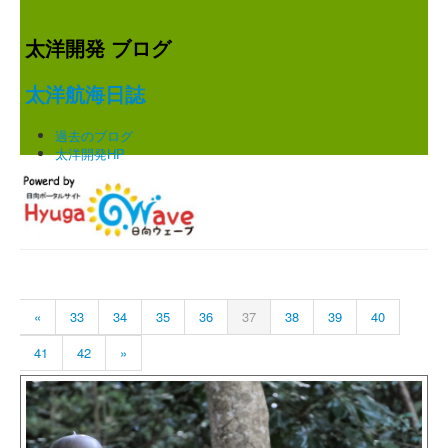
太洋開発 ブログ
太洋航海日誌
過去のブログ
太洋開発HP
«
33
34
35
36
37
38
39
40
41
42
»