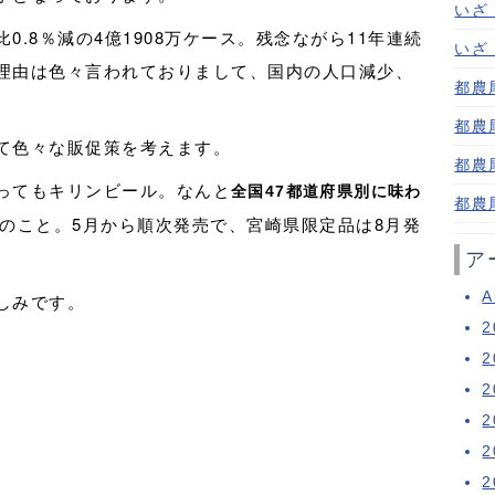
いざ！
.8％減の4億1908万ケース。残念ながら11年連続
いざ！
理由は色々言われておりまして、国内の人口減少、
都農
。
都農
て色々な販促策を考えます。
都農
ってもキリンビール。なんと
全国47都道府県別に味わ
都農
のこと。5月から順次発売で、宮崎県限定品は8月発
ア
A
しみです。